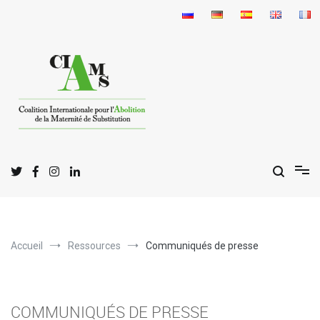
Aller
au
contenu
C
I
A
oalition
nternationale pour l'
bolition
de la
M
S
aternité de
ubstitution
Accueil
Ressources
Communiqués de presse
COMMUNIQUÉS DE PRESSE