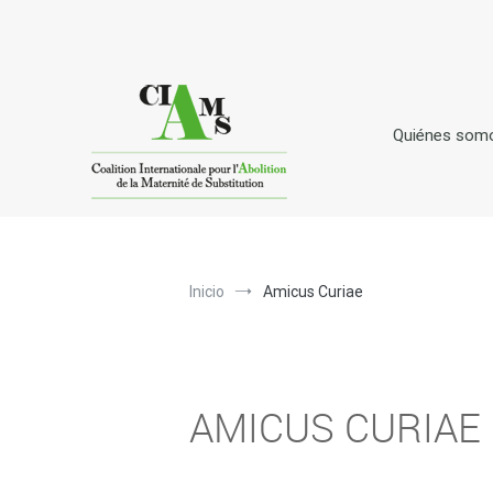
Ir
al
contenido
Quiénes som
C
I
A
oalición
nternacional para la
bolici
Inicio
Amicus Curiae
AMICUS CURIAE