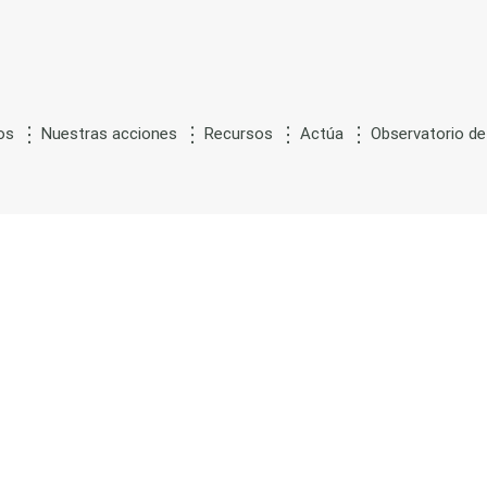
os
Nuestras acciones
Recursos
Actúa
Observatorio de
G
S
ón
de la
estación por
ustitución