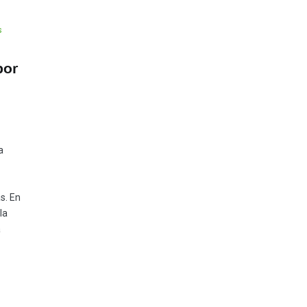
s
por
a
s. En
la
a