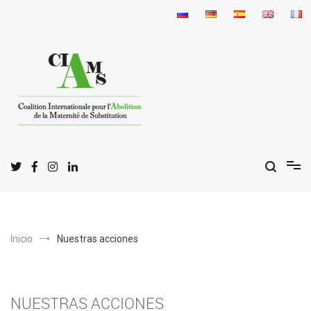
Ir
al
contenido
C
I
A
oalición
nternacional para la
bolición
de la
G
S
estación por
ustitución
Inicio
Nuestras acciones
NUESTRAS ACCIONES