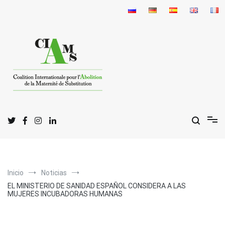
Ir
al
contenido
C
I
A
oalición
nternacional para la
bolición
de la
G
S
estación por
ustitución
Inicio
Noticias
EL MINISTERIO DE SANIDAD ESPAÑOL CONSIDERA A LAS
MUJERES INCUBADORAS HUMANAS