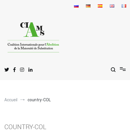
Aller
au
contenu
C
I
A
oalition
nternationale pour l'
bolition
de la
M
S
aternité de
ubstitution
Accueil
country-COL
COUNTRY-COL