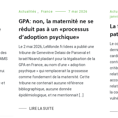
Actualités
,
France
7 mai 2026
Actu
janv
GPA: non, la maternité ne se
La 
e
réduit pas à un « processus
pa
d’adoption psychique »
Le c
Le 2 mai 2026, LeMonde.fr/idees a publié une
dern
e des
tribune de Geneviève Delaisi de Parseval et
card
CIAMS
Israël Nisand plaidant pour la légalisation de la
cont
GPA en France, au nom d’une « adoption
crit
ui.
psychique » qui remplacerait la grossesse
rela
comme fondement de la maternité. Cette
accor
e et
tribune ne contenait aucune référence
relat
bibliographique, aucune donnée
la co
épidémiologique, et ne mentionnait […]
vulné
LIRE LA SUITE