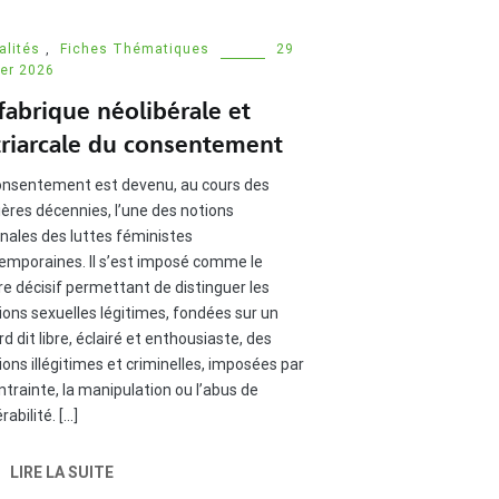
alités
,
Fiches Thématiques
29
ier 2026
fabrique néolibérale et
triarcale du consentement
onsentement est devenu, au cours des
ières décennies, l’une des notions
inales des luttes féministes
emporaines. Il s’est imposé comme le
ère décisif permettant de distinguer les
tions sexuelles légitimes, fondées sur un
d dit libre, éclairé et enthousiaste, des
ions illégitimes et criminelles, imposées par
ntrainte, la manipulation ou l’abus de
rabilité. […]
LIRE LA SUITE