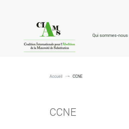
Aller
au
contenu
Qui sommes-nous
C
I
A
oalition
nternationale pour l'
bolitio
Accueil
CCNE
CCNE