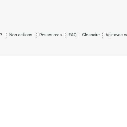
 ?
Nos actions
Ressources
FAQ
Glossaire
Agir avec 
M
S
n
de la
aternité de
ubstitution