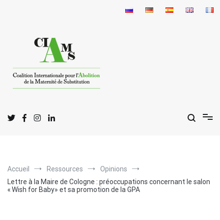
Aller
au
contenu
C
I
A
oalition
nternationale pour l'
bolition
de la
M
S
aternité de
ubstitution
Accueil
Ressources
Opinions
Lettre à la Maire de Cologne : préoccupations concernant le salon
« Wish for Baby» et sa promotion de la GPA