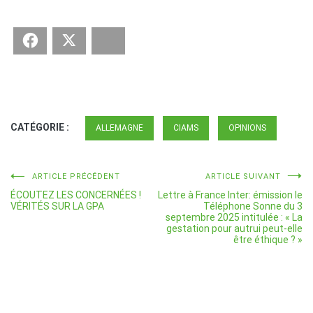
Facebook
Twitter
Bluesky
CATÉGORIE :
ALLEMAGNE
CIAMS
OPINIONS
Navigation
ARTICLE PRÉCÉDENT
ARTICLE SUIVANT
ÉCOUTEZ LES CONCERNÉES !
Lettre à France Inter: émission le
de
VÉRITÉS SUR LA GPA
Téléphone Sonne du 3
septembre 2025 intitulée : « La
l’article
gestation pour autrui peut-elle
être éthique ? »