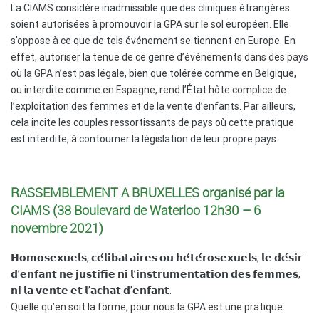
La CIAMS considère inadmissible que des cliniques étrangères
soient autorisées à promouvoir la GPA sur le sol européen. Elle
s’oppose à ce que de tels événement se tiennent en Europe. En
effet, autoriser la tenue de ce genre d’événements dans des pays
où la GPA n’est pas légale, bien que tolérée comme en Belgique,
ou interdite comme en Espagne, rend l’État hôte complice de
l’exploitation des femmes et de la vente d’enfants. Par ailleurs,
cela incite les couples ressortissants de pays où cette pratique
est interdite, à contourner la législation de leur propre pays.
RASSEMBLEMENT A BRUXELLES organisé par la
CIAMS (38 Boulevard de Waterloo 12h30 – 6
novembre 2021)
𝗛𝗼𝗺𝗼𝘀𝗲𝘅𝘂𝗲𝗹𝘀, 𝗰𝗲́𝗹𝗶𝗯𝗮𝘁𝗮𝗶𝗿𝗲𝘀 𝗼𝘂 𝗵𝗲́𝘁𝗲́𝗿𝗼𝘀𝗲𝘅𝘂𝗲𝗹𝘀, 𝗹𝗲 𝗱𝗲́𝘀𝗶𝗿
𝗱’𝗲𝗻𝗳𝗮𝗻𝘁 𝗻𝗲 𝗷𝘂𝘀𝘁𝗶𝗳𝗶𝗲 𝗻𝗶 𝗹’𝗶𝗻𝘀𝘁𝗿𝘂𝗺𝗲𝗻𝘁𝗮𝘁𝗶𝗼𝗻 𝗱𝗲𝘀 𝗳𝗲𝗺𝗺𝗲𝘀,
𝗻𝗶 𝗹𝗮 𝘃𝗲𝗻𝘁𝗲 𝗲𝘁 𝗹’𝗮𝗰𝗵𝗮𝘁 𝗱’𝗲𝗻𝗳𝗮𝗻𝘁.
Quelle qu’en soit la forme, pour nous la GPA est une pratique