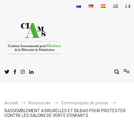
Aller
au
contenu
C
I
A
oalition
nternationale pour l'
bolition
de la
M
S
aternité de
ubstitution
Accueil
Ressources
Communiqués de presse
RASSEMBLEMENT A BRUXELLES ET BILBAO POUR PROTESTER
CONTRE LES SALONS DE VENTE D’ENFANTS