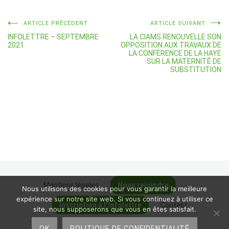
Navigation
ARTICLE PRÉCÉDENT
ARTICLE SUIVANT
INFOLETTRE – SEPTEMBRE
LA CIAMS RENOUVELLE SON
de
2021
OPPOSITION AUX TRAVAUX DE
LA CONFÉRENCE DE LA HAYE
l’article
SUR LA MATERNITÉ DE
SUBSTITUTION
Mentions légales
Nous rejoindre
Nous utilisons des cookies pour vous garantir la meilleure
expérience sur notre site web. Si vous continuez à utiliser ce
Inscription à l’Infolettre
Contact
site, nous supposerons que vous en êtes satisfait.
OK
POLITIQUE DE CONFIDENTIALITÉ