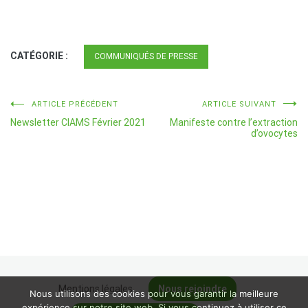
CATÉGORIE :
COMMUNIQUÉS DE PRESSE
Navigation
ARTICLE PRÉCÉDENT
ARTICLE SUIVANT
Newsletter CIAMS Février 2021
Manifeste contre l’extraction
de
d’ovocytes
l’article
Mentions légales
Nous rejoindre
Nous utilisons des cookies pour vous garantir la meilleure
expérience sur notre site web. Si vous continuez à utiliser ce