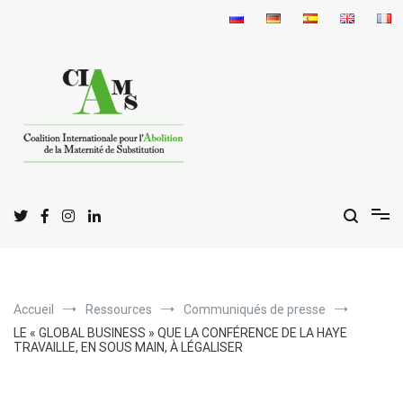
Aller
au
contenu
C
I
A
oalition
nternationale pour l'
bolition
de la
M
S
aternité de
ubstitution
Accueil
Ressources
Communiqués de presse
LE « GLOBAL BUSINESS » QUE LA CONFÉRENCE DE LA HAYE
TRAVAILLE, EN SOUS MAIN, À LÉGALISER