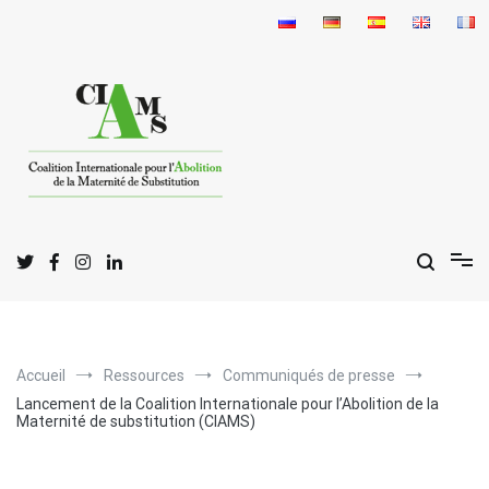
Aller
au
contenu
C
I
A
oalition
nternationale pour l'
bolition
de la
M
S
aternité de
ubstitution
Accueil
Ressources
Communiqués de presse
Lancement de la Coalition Internationale pour l’Abolition de la
Maternité de substitution (CIAMS)