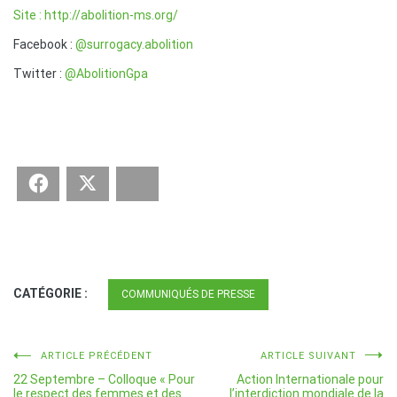
Site : http://abolition-ms.org/
Facebook :
@surrogacy.abolition
Twitter :
@
AbolitionGpa
Facebook
Twitter
Bluesky
CATÉGORIE :
COMMUNIQUÉS DE PRESSE
Navigation
ARTICLE PRÉCÉDENT
ARTICLE SUIVANT
22 Septembre – Colloque « Pour
Action Internationale pour
de
le respect des femmes et des
l’interdiction mondiale de la