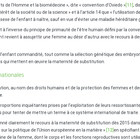
its de l’Homme et la biomédecine », dite « convention d’Oviedo »
[11]
, d
térêt de la société ou de la science » et à l’article 14 que « l’utilisatio
sexe de l’enfant à naître, sauf en vue d’éviter une maladie héréditaire g
 à l’inverse du principe de primauté de l’être humain défini par la conve
 revient à assujettir une femme au désir d’autrui avec le recours à de
e l’enfant commandité, tout comme la sélection génétique des embryon
es qui mettent en œuvre la maternité de substitution.
nationales
ution, au nom des droits humains et de la protection des femmes et d
e.
oportions inquiétantes prises par l’exploitation de leurs ressortissant
pour tenter de mettre un terme à ce système international de traite.
é clairement le recours à la maternité de substitution dès 2015 dans s
ur la politique de l’Union européenne en la matière »
[12]
en spécifiant
maine de la femme, dont le corps et les fonctions reproductives sont u