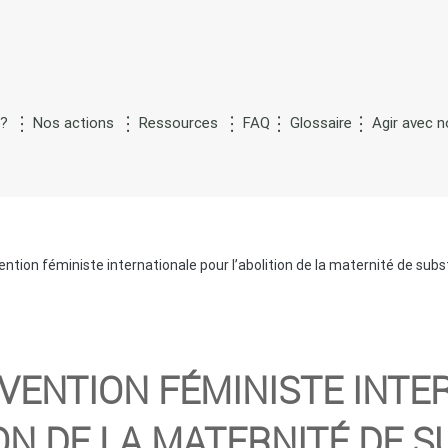
 ?
Nos actions
Ressources
FAQ
Glossaire
Agir avec 
M
S
n
de la
aternité de
ubstitution
ention féministe internationale pour l’abolition de la maternité de subs
VENTION FÉMINISTE INTE
ON DE LA MATERNITÉ DE 