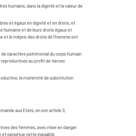
res humains, dans la dignité et la valeur de
res et égaux en dignité et en droits, et
le humaine et de leurs droits égaux et
nce et le mépris des droits de l’homme ont
ce de caractère patrimonial du corps humain
 reproductives au profit de tierces
roductive, la maternité de substitution
emande aux Etats, en son article 3,
ductives des femmes, avec mise en danger
 et perpétue cette inégalité,