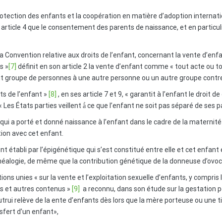
otection des enfants et la coopération en matière d’adoption internation
article 4 que le consentement des parents de naissance, et en particulier
la Convention relative aux droits de l’enfant, concernant la vente d’enfa
s »
[7]
définit en son article 2 la vente d’enfant comme « tout acte ou t
t groupe de personnes à une autre personne ou un autre groupe contr
ts de l’enfant »
[8]
, en ses article 7 et 9, « garantit à l’enfant le droit
« Les États parties veillent à̀ ce que l’enfant ne soit pas séparé de ses 
ui a porté et donné naissance à l’enfant dans le cadre de la maternité 
lation avec cet enfant.
ent établi par l’épigénétique qui s’est constitué entre elle et cet enf
néalogie, de même que la contribution génétique de la donneuse d’ovoc
ns unies « sur la vente et l’exploitation sexuelle d’enfants, y compris l
s et autres contenus »
[9]
a reconnu, dans son étude sur la gestation p
trui relève de la
ente
d’enfants dès lors que la mère porteuse ou une ti
sfert d’un enfant»,