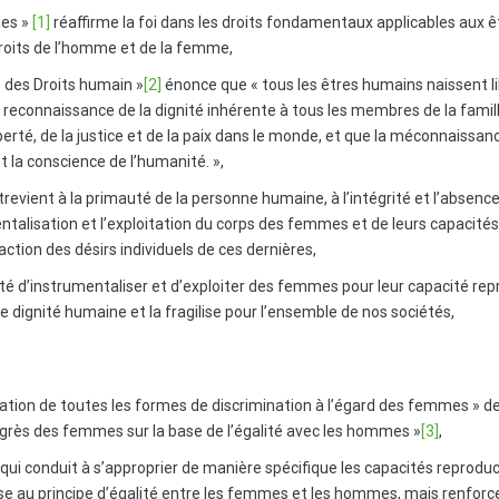
ies »
[1]
réaffirme la foi dans les droits fondamentaux applicables aux êt
droits de l’homme et de la femme,
e des Droits humain »
[2]
énonce que « tous les êtres humains naissent lib
a reconnaissance de la dignité inhérente à tous les membres de la famil
berté, de la justice et de la paix dans le monde, et que la méconnaissa
t la conscience de l’humanité. »,
trevient à la primauté de la personne humaine, à l’intégrité et l’absen
ntalisation et l’exploitation du corps des femmes et de leurs capacités
action des désirs individuels de ces dernières,
lité d’instrumentaliser et d’exploiter des femmes pour leur capacité rep
dignité humaine et la fragilise pour l’ensemble de nos sociétés,
nation de toutes les formes de discrimination à l’égard des femmes » d
ogrès des femmes sur la base de l’égalité avec les hommes »
[3]
,
, qui conduit à s’approprier de manière spécifique les capacités repro
se au principe d’égalité entre les femmes et les hommes, mais renforce