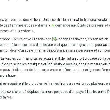
̀ la convention des Nations-Unies contre la criminalité transnationale or
raite des femmes et des enfants »
[4]
demande aux États de prévenir et d
emmes et aux enfants ,
embre 1926 relative à̀ l’esclavage
[5]
» définit l’esclavage, en son articl
 de propriété ou certains d’entre eux » et que dans la gestation pour aut
èrent un droit d’usage et même de jouissance sur sa personne et son cor
tution, les commanditaires acquièrent de fait un droit d’usage sur la 
 judiciaire selon les pratiques ou législations locales, dans la mesure o
 de pouvoir disposer de leur corps en se conformant aux exigences formul
a pratique,
acquièrent le droit d’en retirer les fruits à savoir un ou plusieurs en
ue consistant à déplacer la mère porteuse d’un pays à l’autre entre l’
itaires,