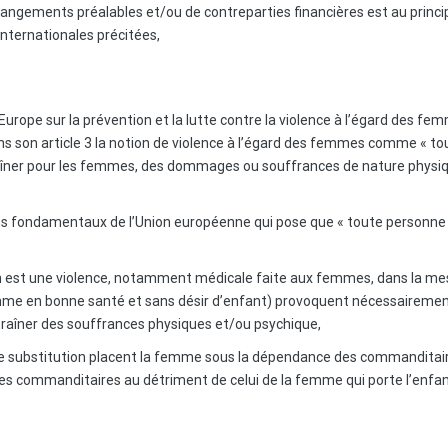
rrangements préalables et/ou de contreparties financières est au prin
internationales précitées
,
Europe sur la prévention et la lutte contre la violence à l’égard des fe
dans son article 3 la notion de violence à l’égard des femmes comme « to
raîner pour les femmes, des dommages ou souffrances de nature physiq
oits fondamentaux de l’Union européenne qui pose que « toute personne a 
n est une violence, notamment médicale faite aux femmes, dans la mesu
mme en bonne santé et sans désir d’enfant) provoquent nécessairement
ntraîner des souffrances physiques et/ou psychique,
e substitution placent la femme sous la dépendance des commanditaire
t des commanditaires au détriment de celui de la femme qui porte l’enfan