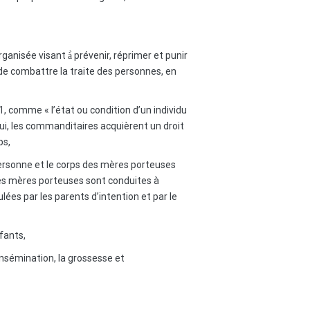
ganisée visant à̀ prévenir, réprimer et punir
e combattre la traite des personnes, en
e 1, comme « l’état ou condition d’un individu
rui, les commanditaires acquièrent un droit
ps,
personne et le corps des mères porteuses
ù les mères porteuses sont conduites à
ées par les parents d’intention et par le
fants,
insémination, la grossesse et