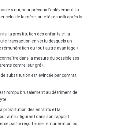
ale » qui, pour prévenir l’enlèvement, la
 celui de la mère, ait été recueilli après la
nts, la prostitution des enfants et la
oute transaction en vertu desquels un
e rémunération ou tout autre avantage »,
 de connaître dans la mesure du possible ses
parents contre leur gré»,
de substitution est évincée par contrat,
ant est rompu brutalement au détriment de
yte.
a prostitution des enfants et la
our autrui figurant dans son rapport
erce partie reçoit
«une rémunération ou