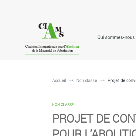
Aller
au
contenu
Qui sommes-nous
C
I
A
oalition
nternationale pour l'
bolitio
Accueil
Non classé
Projet de conv
NON CLASSÉ
PROJET DE CON
POUR L’ABOLITI