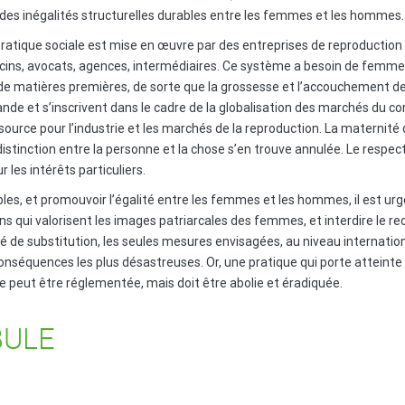
 des inégalités structurelles durables entre les femmes et les hommes.
e pratique sociale est mise en œuvre par des entreprises de reproducti
ecins, avocats, agences, intermédiaires. Ce système a besoin de femm
 de matières premières, de sorte que la grossesse et l’accouchement d
nde et s’inscrivent dans le cadre de la globalisation des marchés du co
rce pour l’industrie et les marchés de la reproduction. La maternité de
istinction entre la personne et la chose s’en trouve annulée. Le respect
les intérêts particuliers.
es, et promouvoir l’égalité entre les femmes et les hommes, il est urge
ns qui valorisent les images patriarcales des femmes, et interdire le re
 de substitution, les seules mesures envisagées, au niveau internationa
onséquences les plus désastreuses. Or, une pratique qui porte atteinte à
e peut être réglementée, mais doit être abolie et éradiquée.
BULE