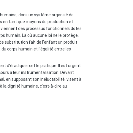
on humaine, dans un système organisé de
es en tant que moyens de production et
eviennent des processus fonctionnels dotés
rps humain. Là où aucune loi ne le protège,
 substitution fait de l’enfant un produit
 du corps humain et l’égalité entre les
nt d’éradiquer cette pratique. Il est urgent
cours à leur instrumentalisation. Devant
l, en supposant son inéluctabilité, visent à
 la dignité humaine, c’est-à-dire au