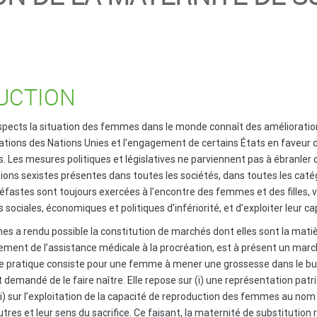
DUCTION
aspects la situation des femmes dans le monde connaît des amélioratio
arations des Nations Unies et l’engagement de certains États en faveur d
 Les mesures politiques et législatives ne parviennent pas à ébranler c
ons sexistes présentes dans toutes les sociétés, dans toutes les catég
es sont toujours exercées à l’encontre des femmes et des filles, visan
ociales, économiques et politiques d’infériorité, et d’exploiter leur cap
mes a rendu possible la constitution de marchés dont elles sont la mati
ement de l’assistance médicale à la procréation, est à présent un marc
e pratique consiste pour une femme à mener une grossesse dans le but 
t demandé de le faire naître. Elle repose sur (i) une représentation pat
 sur l’exploitation de la capacité de reproduction des femmes au nom 
res et leur sens du sacrifice. Ce faisant, la maternité de substitution 