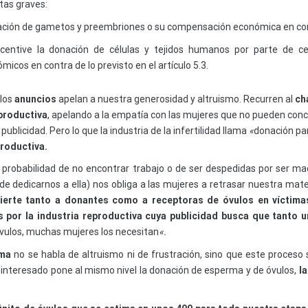
tas graves:
ación de gametos y preembriones o su compensación económica en contra 
ncentive la donación de células y tejidos humanos por parte de c
cos en contra de lo previsto en el artículo 5.3.
 los
anuncios
apelan a nuestra generosidad y altruismo. Recurren al
ch
productiva
, apelando a la empatía con las mujeres que no pueden co
publicidad. Pero lo que la industria de la infertilidad llama
«
donación pa
roductiva.
a probabilidad de no encontrar trabajo o de ser despedidas por ser ma
e dedicarnos a ella) nos obliga a las mujeres a retrasar nuestra mate
ierte tanto a donantes como a receptoras de óvulos en víctimas 
as por la industria reproductiva cuya publicidad busca que tanto
óvulos, muchas mujeres los necesitan
«.
rma
no se habla de altruismo ni de frustración, sino que este proces
interesado pone al mismo nivel la donación de esperma y de óvulos,
l