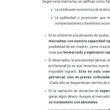
Según esta misma ley, se califican como fal
La retribución económica de la don
La publicidad o promoción que i
compensaciones o beneficios económi
En lo referente a la donación de óvulos,
mercadear con nuestra capacidad re
posibilidad de ser madre
«,
como reza la 
cosa que
biomercado y explotació rep
El desempleo, la precariedad laboral, l
profesional (si es que tenemos suerte d
imposible lograrlo.
Esto no solo conv
patriarcal, sino en presas codiciad
«
Cada año se desperdician cientos de 
En la captación de donantes de
espe
ganar algún dinero. Aunque el mercado 
su tratamiento son abismales.