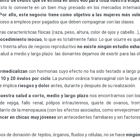
inito de óvulos que se estima en unos 400 para toda nuestra etapa
Esto lo convierte en un bien muy preciado en los mercados internaci
Por ello, este negocio tiene como objetivo a las mujeres más vul
ceso a empleos peor pagados que deben compaginar con las clases.
s características físicas (raza, peso, altura, color de ojos y cabello…)
rocedimiento inocuo
, lo que es totalmente falso. Lo que ocurre es 
en treinta años de negocio reproductivo
no existe ningún estudio exh
alud a medio y largo plazo: las donantes dejamos de existir para las
ermedicalizan
con hormonas cuyo efecto no ha sido testado a largo pla
 10 y 20 óvulos por ciclo
. La punción ovárica transvaginal con la que
e implica
riesgos y dolor
antes, durante y después de su realización.
nuestra salud a corto, medio y largo plazo
nos encontramos con los
de vejiga, fallo renal, pólipos intrauterinos, quiste de ovarios, tr
elanto de la menopausia (con los efectos asociados, como envejecimien
ncer en chicas muy jóvenes
sin antecedentes familiares y sin factore
pos de donación de tejidos, órganos, fluidos y células, no se hace
ningún