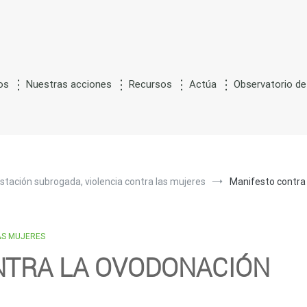
os
Nuestras acciones
Recursos
Actúa
Observatorio de
G
S
ón
de la
estación por
ustitución
stación subrogada, violencia contra las mujeres
Manifesto contra
AS MUJERES
NTRA LA OVODONACIÓN