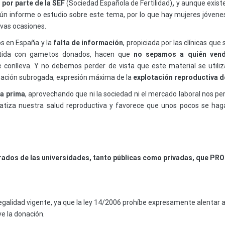
i por parte de la SEF
(Sociedad Española de Fertilidad)
,
y aunque existe
gún informe o estudio sobre este tema, por lo que hay mujeres jóvene
vas ocasiones.
s en España y la
falta de información
, propiciada por las clínicas qu
istida con gametos donados, hacen que
no sepamos a quién vende
 conlleva. Y no debemos perder de vista que este material se utiliza 
ación subrogada, expresión máxima de la
explotación reproductiva d
ia prima
, aprovechando que ni la sociedad ni el mercado laboral nos per
atiza nuestra salud reproductiva y favorece que unos pocos se hag
rados de las universidades, tanto públicas como privadas, que PRO
egalidad vigente, ya que la ley 14/2006 prohíbe expresamente alentar a
e la donación.