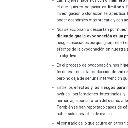
Las mujeres nacemos con
un número f
el que quieren negociar es
limitado
. 
investigación o clonación terapéutica.
poder económico más precario y con ac
Nos seleccionan o descartan por nuestra
diciendo que la ovodonación es un p
riesgos asociados porque (¡sorpresa!) 
efectos de la ovodonación en nuestra s
su objetivo.
En el proceso de ovodonación, nos
hip
fin de estimular la producción de
entre
pero no deja de ser una intervención qu
Entre los
efectos y los riesgos para 
ovárica, perforaciones intestinales y 
hemorragia por la rotura del ovario, ad
También se han reportado casos de
cá
haber sido donantes de óvulos.
Al contrario de lo que ocurre en otros ti