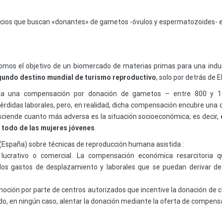
ios que buscan «donantes» de gametos -óvulos y espermatozoides- en 
os somos el objetivo de un biomercado de materias primas para una in
undo destino mundial de turismo reproductivo
, solo por detrás de 
empla una compensación por donación de gametos – entre 800 y
érdidas laborales, pero, en realidad, dicha compensación encubre una c
sciende cuanto más adversa es la situación socioeconómica; es decir,
e todo de las mujeres jóvenes
.
 (España) sobre técnicas de reproducción humana asistida :
 lucrativo o comercial. La compensación económica resarcitoria 
 los gastos de desplazamiento y laborales que se puedan derivar de
moción por parte de centros autorizados que incentive la donación de 
endo, en ningún caso, alentar la donación mediante la oferta de compen