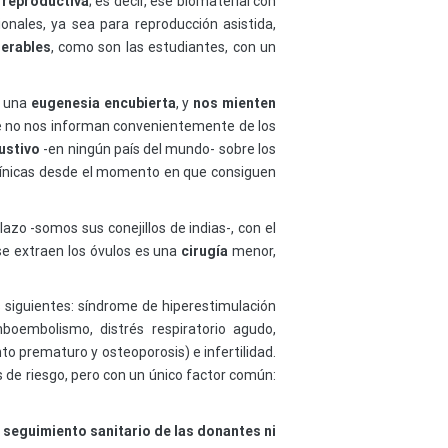
 reproductiva
; es decir, ese biomaterial con
onales, ya sea para reproducción asistida,
nerables
, como son las estudiantes, con un
, una
eugenesia encubierta
, y
nos mienten
que no nos informan convenientemente de los
austivo
-en ningún país del mundo- sobre los
 clínicas desde el momento en que consiguen
zo -somos sus conejillos de indias-, con el
 se extraen los óvulos es una
cirugía
menor,
 siguientes: síndrome de hiperestimulación
omboembolismo, distrés respiratorio agudo,
to prematuro y osteoporosis) e infertilidad.
s de riesgo, pero con un único factor común:
 seguimiento sanitario de las donantes ni