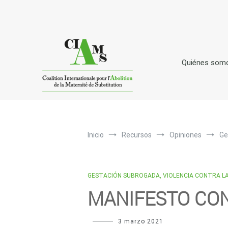
Ir
al
contenido
Quiénes som
C
I
A
oalición
nternacional para la
bolici
Inicio
Recursos
Opiniones
Ge
GESTACIÓN SUBROGADA, VIOLENCIA CONTRA L
MANIFESTO CO
3 marzo 2021