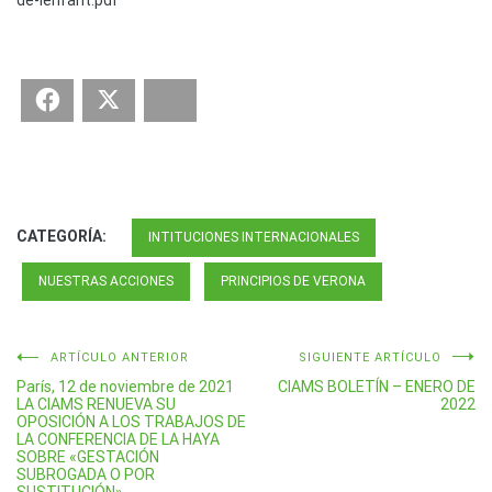
de-lenfant.pdf
Facebook
Twitter
Bluesky
CATEGORÍA:
INTITUCIONES INTERNACIONALES
NUESTRAS ACCIONES
PRINCIPIOS DE VERONA
Navegación
ARTÍCULO ANTERIOR
SIGUIENTE ARTÍCULO
París, 12 de noviembre de 2021
CIAMS BOLETÍN – ENERO DE
de
LA CIAMS RENUEVA SU
2022
OPOSICIÓN A LOS TRABAJOS DE
entradas
LA CONFERENCIA DE LA HAYA
SOBRE «GESTACIÓN
SUBROGADA O POR