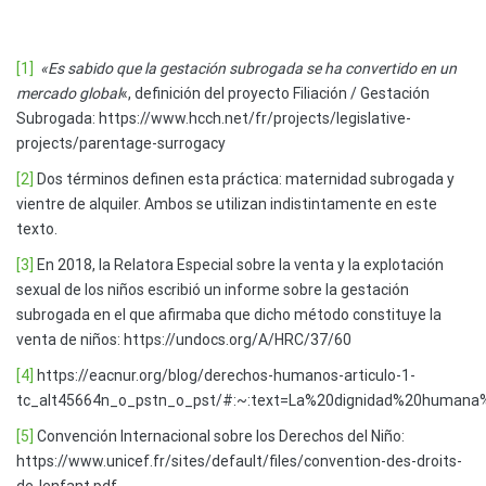
[1]
«Es sabido que la gestación subrogada se ha convertido en un
mercado global
«, definición del proyecto Filiación / Gestación
Subrogada: https://www.hcch.net/fr/projects/legislative-
projects/parentage-surrogacy
[2]
Dos términos definen esta práctica: maternidad subrogada y
vientre de alquiler. Ambos se utilizan indistintamente en este
texto.
[3]
En 2018, la Relatora Especial sobre la venta y la explotación
sexual de los niños escribió un informe sobre la gestación
subrogada en el que afirmaba que dicho método constituye la
venta de niños: https://undocs.org/A/HRC/37/60
[4]
https://eacnur.org/blog/derechos-humanos-articulo-1-
tc_alt45664n_o_pstn_o_pst/#:~:text=La%20dignidad%20humana
[5]
Convención Internacional sobre los Derechos del Niño:
https://www.unicef.fr/sites/default/files/convention-des-droits-