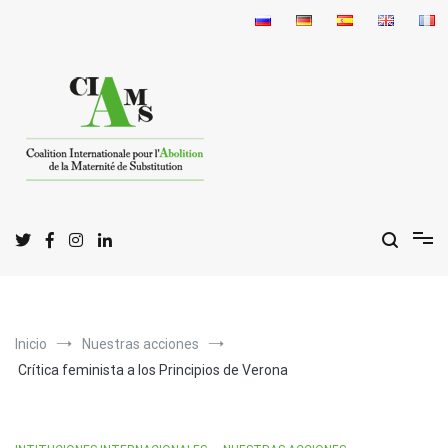
Ir
al
contenido
C
I
A
oalición
nternacional para la
bolición
de la
G
S
estación por
ustitución
Inicio
Nuestras acciones
Crítica feminista a los Principios de Verona