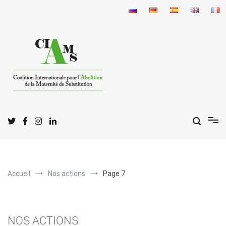
Aller
au
contenu
C
I
A
oalition
nternationale pour l'
bolition
de la
M
S
aternité de
ubstitution
Accueil
Nos actions
Page 7
NOS ACTIONS