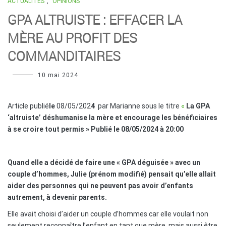
ACTUALITÉS
,
OPINIONS
GPA ALTRUISTE : EFFACER LA
MÈRE AU PROFIT DES
COMMANDITAIRES
10 mai 2024
Article publié
le
08/05/202
4
par Marianne sous le titre
«
La GPA
‘altruiste’ déshumanise la mère et encourage les bénéficiaires
à se croire tout permis » Publié le
08/05/2024 à 20:00
Quand elle a décidé de faire une « GPA déguisée » avec un
couple d’hommes, Julie (prénom modifié) pensait qu’elle allait
aider des personnes qui ne peuvent pas avoir d’enfants
autrement, à devenir parents.
Elle avait choisi d’aider un couple d’hommes car elle voulait non
seulement reconnaître l’enfant en tant que mère, mais aussi être