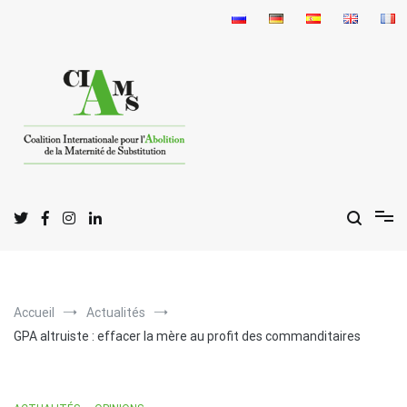
Aller
au
contenu
C
I
A
oalition
nternationale pour l'
bolition
de la
M
S
aternité de
ubstitution
Accueil
Actualités
GPA altruiste : effacer la mère au profit des commanditaires