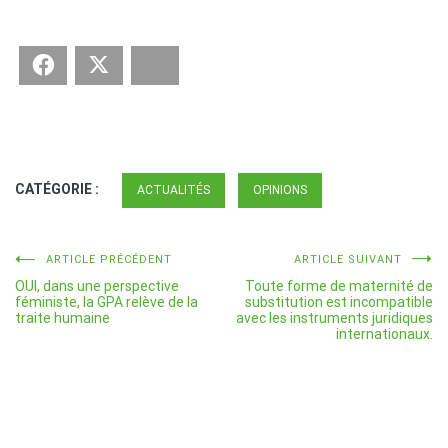
Facebook
Twitter
Bluesky
CATÉGORIE :
ACTUALITÉS
OPINIONS
Navigation
ARTICLE PRÉCÉDENT
ARTICLE SUIVANT
OUI, dans une perspective
Toute forme de maternité de
de
féministe, la GPA relève de la
substitution est incompatible
traite humaine
avec les instruments juridiques
l’article
internationaux.