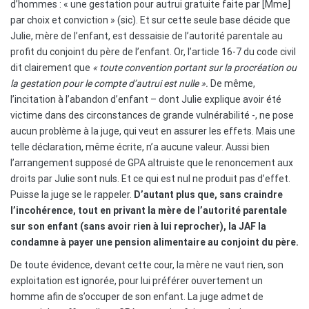
d’hommes : « une gestation pour autrui gratuite faite par [Mme]
par choix et conviction » (sic). Et sur cette seule base décide que
Julie, mère de l’enfant, est dessaisie de l’autorité parentale au
profit du conjoint du père de l’enfant. Or, l’article 16-7 du code civil
dit clairement que
« toute convention portant sur la procréation ou
la gestation pour le compte d’autrui est nulle ».
De même,
l’incitation à l’abandon d’enfant – dont Julie explique avoir été
victime dans des circonstances de grande vulnérabilité -, ne pose
aucun problème à la juge, qui veut en assurer les effets. Mais une
telle déclaration, même écrite, n’a aucune valeur. Aussi bien
l’arrangement supposé de GPA altruiste que le renoncement aux
droits par Julie sont nuls. Et ce qui est nul ne produit pas d’effet.
Puisse la juge se le rappeler.
D’autant plus que, sans craindre
l’incohérence, tout en privant la mère de l’autorité parentale
sur son enfant (sans avoir rien à lui reprocher), la JAF la
condamne à payer une pension alimentaire au conjoint du père.
De toute évidence, devant cette cour, la mère ne vaut rien, son
exploitation est ignorée, pour lui préférer ouvertement un
homme afin de s’occuper de son enfant. La juge admet de