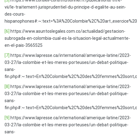
[5]
https://www.conseil-constitutionnel.fr/publications/titre-
vii/le-traitement-jurisprudentiel-du-principe-d-egalite-au-sein-
des-cours-
hispanophones#:~:text=%3A%20Colombie%2C%20art.,exercice%20d
[6]
https://www.asuntoslegales.com.co/actualidad/gestacion-
subrogada-en-colombia-cual-es-la-situacion-legal-actualmente-
en-el-pais-3565525
[7]
https://www.lapresse.ca/international/amerique-latine/2023-
03-27/la-colombie-et-les-meres-porteuses/un-debat-politique-
sans-
fin.php#:~:text=En%20Colombie%2C%20des%20femmes%20sont,
[8]
https://www.lapresse.ca/international/amerique-latine/2023-
03-27/la-colombie-et-les-meres-porteuses/un-debat-politique-
sans-
fin.php#:~:text=En%20Colombie%2C%20des%20femmes%20sont,
[9]
https://www.lapresse.ca/international/amerique-latine/2023-
03-27/la-colombie-et-les-meres-porteuses/un-debat-politique-
sans-