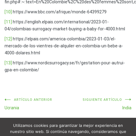
fin.php#:~:text=En%20Colombie%2C%20des%20femmes%20sont,
[10]
https://www.bbc.com/afrique/monde-64399279
[11]
https://english.elpais.com/international/2023-01-
04/colombias-surrogacy-market-buying-a-baby-for-4000.html
[12]
https://elpais.com/america-colombia/2023-01-03/el-
mercado-de-los-vientres-de-alquiler-en-colombia-un-bebe-a-
4000-dolares.html
[13]
https://www.nordicsurrogacy.se/fr/gestation-pour-autrui-
gpa-en-colombie/
Navegación
ARTÍCULO ANTERIOR
SIGUIENTE ARTÍCULO
Ucrania
India
de
entradas
Utilizamos cookies para garantizar la mejor experiencia en
nuestro sitio web. Si continúa navegando, consideramos que