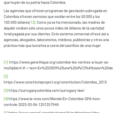
que huyen de su patria hacia Colombia.
Las agencias que ofrecen programas de gestación subrogada en
Colombia ofrecen servicios que oscilan entre los 50.000 y los
105.000 dólares
[13]
. Como ya se ha mencionado, las madres de
alquiler reciben sólo unos pocos miles de dólares de la cantidad
total pagada por sus clientes. Este sistema comercial ofrece así a
agencias, abogados, laboratorios, médicos, publicistas y otros una
práctica más que lucrativa a costa del sacrificio de una mujer.
[1]
https://www.genethique.org/colombie-les-ventres-a-louer-se-
multiplient/#:~:text=En%202009%20une%20d%C3%A9cision%20
[2]
https://www.constituteproject.org/constitution/Colombia_2015
[3]
https://surrogacycolombia.com/surrogacy-law/
[4]
https://www.la-croix.com/Monde/En-Colombie-GPA-hors-
controle-2023-03-06-1201257944