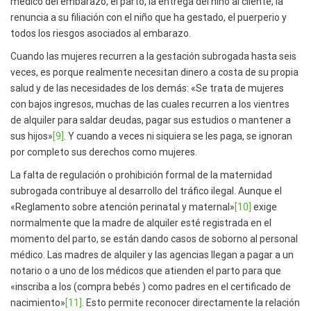
médico del embarazo, el parto, la entrega del niño al cliente, la
renuncia a su filiación con el niño que ha gestado, el puerperio y
todos los riesgos asociados al embarazo.
Cuando las mujeres recurren a la gestación subrogada hasta seis
veces, es porque realmente necesitan dinero a costa de su propia
salud y de las necesidades de los demás: «Se trata de mujeres
con bajos ingresos, muchas de las cuales recurren a los vientres
de alquiler para saldar deudas, pagar sus estudios o mantener a
sus hijos»
[9]
. Y cuando a veces ni siquiera se les paga, se ignoran
por completo sus derechos como mujeres.
La falta de regulación o prohibición formal de la maternidad
subrogada contribuye al desarrollo del tráfico ilegal. Aunque el
«Reglamento sobre atención perinatal y maternal»
[10]
exige
normalmente que la madre de alquiler esté registrada en el
momento del parto, se están dando casos de soborno al personal
médico. Las madres de alquiler y las agencias llegan a pagar a un
notario o a uno de los médicos que atienden el parto para que
«inscriba a los (compra bebés ) como padres en el certificado de
nacimiento»
[11]
. Esto permite reconocer directamente la relación