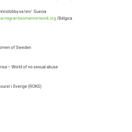
vinnolobby.se/en/ Suecia
w.migrantwomennetwork.org
/Bélgica
Women of Sweden
nsa – World of no sexual abuse
jourer i Sverige (ROKS)