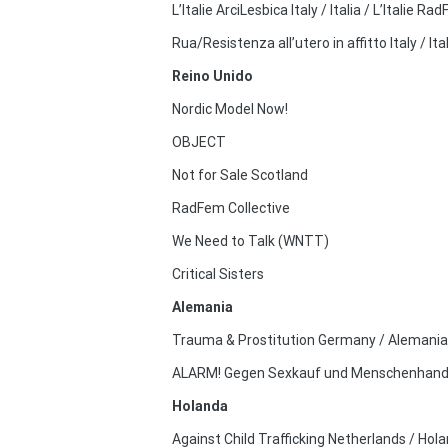
L’Italie ArciLesbica Italy / Italia / L’Italie RadF
Rua/Resistenza all’utero in affitto Italy / Itali
Reino Unido
Nordic Model Now!
OBJECT
Not for Sale Scotland
RadFem Collective
We Need to Talk (WNTT)
Critical Sisters
Alemania
Trauma & Prostitution Germany / Alemania
ALARM! Gegen Sexkauf und Menschenhande
Holanda
Against Child Trafficking Netherlands / Hol