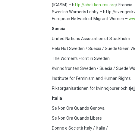
(ICASM) – h
ttp://abolition-ms.org
/ Francia
Swedish Women’s Lobby – http://sverigesk
European Network of Migrant Women –
ww
Suecia
United Nations Association of Stockholm
Hela Hut Sweden / Suecia / Suède Green 
The Women’s Front in Sweden
Kvinnofronten Sweden / Suecia / Suède Wo
Institute for Feminism and Human Rights
Riksorganisationen för kvinnojourer och tjej
Italia
Se Non Ora Quando Genova
Se Non Ora Quando Libere
Donne e Società Italy / Italia /