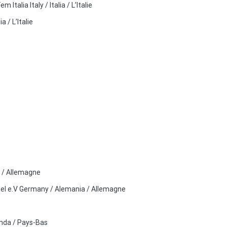
em Italia Italy / Italia / L’Italie
a / L’Italie
 / Allemagne
l e.V Germany / Alemania / Allemagne
anda / Pays-Bas