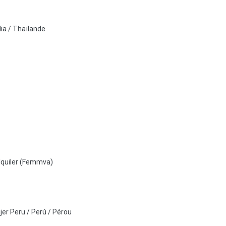
dia / Thaïlande
lquiler (Femmva)
jer Peru / Perú / Pérou