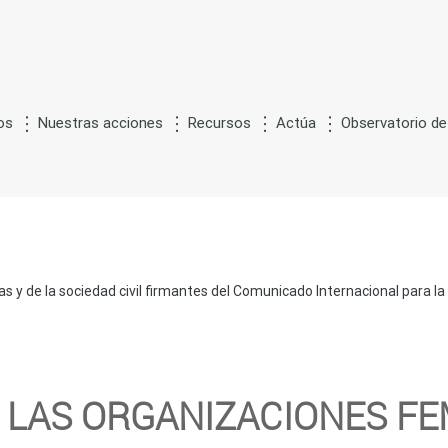
os
Nuestras acciones
Recursos
Actúa
Observatorio de
G
S
ón
de la
estación por
ustitución
 y de la sociedad civil firmantes del Comunicado Internacional para la P
 LAS ORGANIZACIONES FE