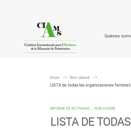
Ir
al
contenido
Quiénes som
C
I
A
oalición
nternacional para la
bolici
Inicio
Non classé
LISTA de todas las organizaciones feministas
INFORME DE ACTIVIDAD
,
NON CLASSÉ
LISTA DE TODAS